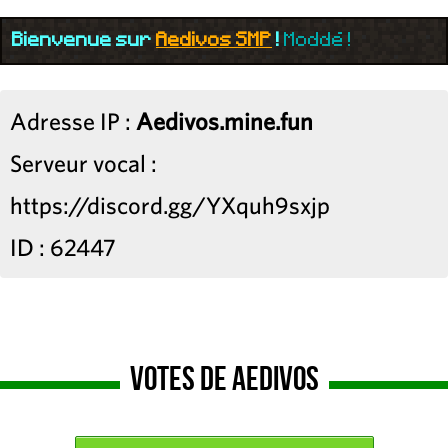
Bienvenue sur
Aedivos SMP
!
Moddé !
Adresse IP :
Aedivos.mine.fun
Serveur vocal :
https://discord.gg/YXquh9sxjp
ID : 62447
Votes de Aedivos