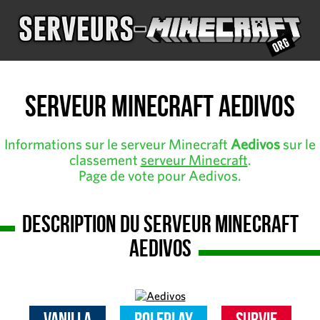
Serveur Minecraft Aedivos
Informations sur le serveur Minecraft
Aedivos
sur le
classement
serveur Minecraft
.
Page de vote pour Aedivos.
Description du serveur Minecraft
Aedivos
Vanilla
RolePlay
Survie