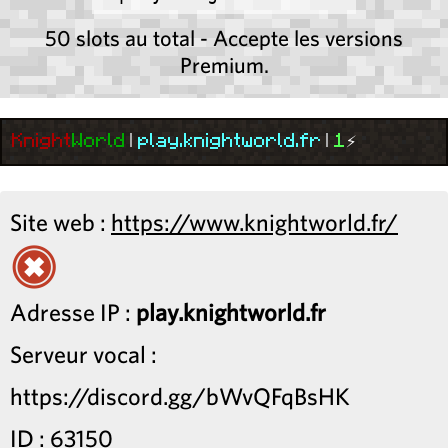
50 slots au total - Accepte les versions
Premium.
Knight
World
|
play.knightworld.fr
|
1
⚡
Site web :
https://www.knightworld.fr/
Adresse IP :
play.knightworld.fr
Serveur vocal :
https://discord.gg/bWvQFqBsHK
ID : 63150