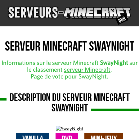
Serveur Minecraft SwayNight
Informations sur le serveur Minecraft
SwayNight
sur
le classement
serveur Minecraft
.
Page de vote pour SwayNight.
Description du serveur Minecraft
SwayNight
Vanilla
PvP
Mini-Jeux