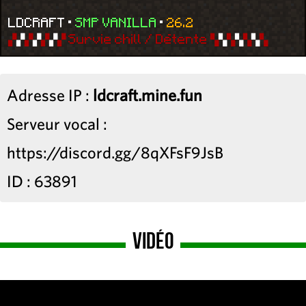
LDCRAFT
•
SMP VANILLA
•
26.2
▞
▞
▞
▞
▞
▞
▞ Survie chill / Détente ▚
▚
▚
▚
▚
▚
▚
Adresse IP :
ldcraft.mine.fun
Serveur vocal :
https://discord.gg/8qXFsF9JsB
ID : 63891
Vidéo