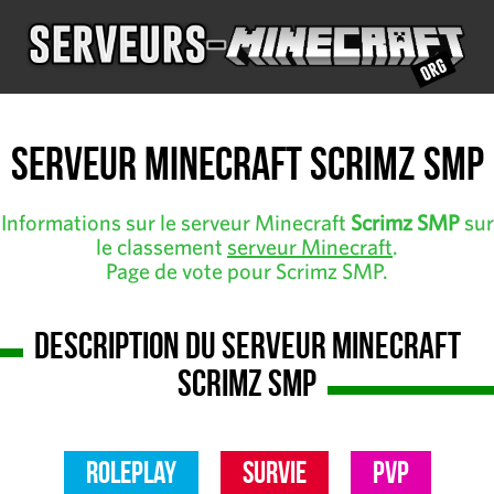
Serveur Minecraft Scrimz SMP
Informations sur le serveur Minecraft
Scrimz SMP
sur
le classement
serveur Minecraft
.
Page de vote pour Scrimz SMP.
Description du serveur Minecraft
Scrimz SMP
RolePlay
Survie
PvP