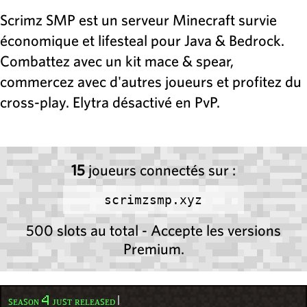
Scrimz SMP est un serveur Minecraft survie
économique et lifesteal pour Java & Bedrock.
Combattez avec un kit mace & spear,
commercez avec d'autres joueurs et profitez du
cross-play. Elytra désactivé en PvP.
15
joueurs connectés sur :
scrimzsmp.xyz
500 slots au total - Accepte les versions
Premium.
ꜱᴇᴀꜱᴏɴ 4 ᴊᴜꜱᴛ ʀᴇʟᴇᴀꜱᴇᴅ
|