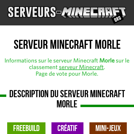
Serveur Minecraft Morle
Informations sur le serveur Minecraft
Morle
sur le
classement
serveur Minecraft
.
Page de vote pour Morle.
Description du serveur Minecraft
Morle
FreeBuild
Créatif
Mini-Jeux