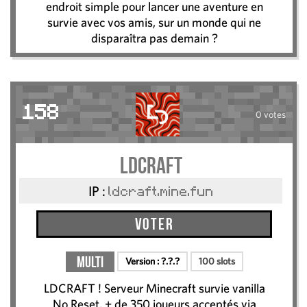
endroit simple pour lancer une aventure en
survie avec vos amis, sur un monde qui ne
disparaîtra pas demain ?
158
0 votes
LDCRAFT
IP :
ldcraft.mine.fun
Voter
Multi
Version :
?.?.?
100 slots
LDCRAFT ! Serveur Minecraft survie vanilla
No Reset, + de 350 joueurs acceptés via