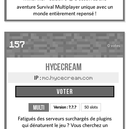
aventure Survival Multiplayer unique avec un
monde entièrement repensé !
157
0 votes
Hycecream
IP :
mc.hycecream.com
Voter
Multi
Version :
?.?.?
50 slots
Fatigués des serveurs surchargés de plugins
qui dénaturent le jeu ? Vous cherchez un