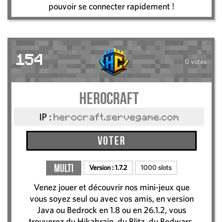
pouvoir se connecter rapidement !
154
0 votes
HeroCraft
IP :
herocraft.servegame.com
Voter
Multi
Version :
1.7.2
1000 slots
Venez jouer et découvrir nos mini-jeux que
vous soyez seul ou avec vos amis, en version
Java ou Bedrock en 1.8 ou en 26.1.2, vous
trouverez du Hikabrain, du Blitz, du Bedwars,