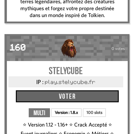
terres légendaires, affrontez des créatures
mythiques et forgez votre propre destinée
dans un monde inspiré de Tolkien.
160
0 votes
StelyCube
IP :
play.stelycube.fr
Voter
Multi
Version :
1.8.x
100 slots
⭐ Version 1.12 - 1.16+ ⭐ Crack Accepté ⭐
Event journaliers ⭐ Economie ⭐ Métiers ⭐