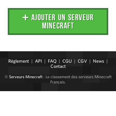
➕ AJOUTER UN SERVEUR
MINECRAFT
Administration
Réglement
|
API
|
FAQ
|
CGU
|
CGV
|
News
|
Contact
©
Serveurs Minecraft
: Le classement des serveurs Minecraft
Français.