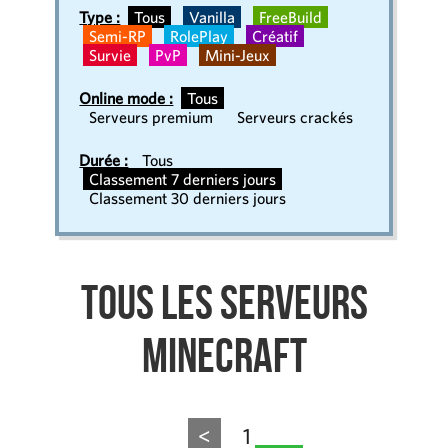
Type :
Tous
Vanilla
FreeBuild
Semi-RP
RolePlay
Créatif
Survie
PvP
Mini-Jeux
Online mode :
Tous
Serveurs premium
Serveurs crackés
Durée :
Tous
Classement 7 derniers jours
Classement 30 derniers jours
Tous les serveurs
Minecraft
<
1