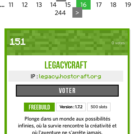
11
12
13
14
15
16
17
18
19
...
244
>
151
0 votes
LegacyCraft
IP :
legacy.hostcraft.org
Voter
FreeBuild
Version :
1.7.2
500 slots
Plonge dans un monde aux possibilités
infinies, où la survie rencontre la créativité et
où l'aventure ne s'arrête jamais.