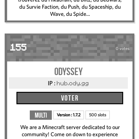
du Survie Faction, du Push, du Spaceship, du
Wave, du Spide...
155
0 votes
Odyssey
IP :
hub.ody.gg
Voter
Multi
Version :
1.7.2
500 slots
We are a Minecraft server dedicated to our
community! Come on down to experience