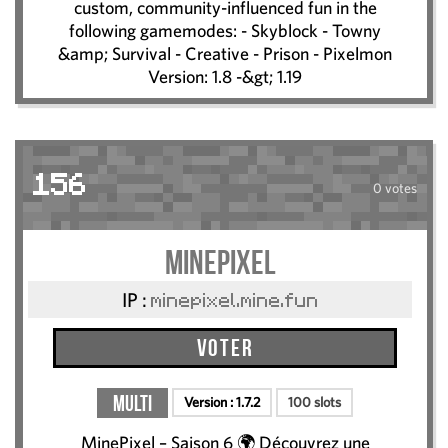
custom, community-influenced fun in the
following gamemodes: - Skyblock - Towny
&amp; Survival - Creative - Prison - Pixelmon
Version: 1.8 -&gt; 1.19
156
0 votes
MinePixel
IP :
minepixel.mine.fun
Voter
Multi
Version :
1.7.2
100 slots
MinePixel – Saison 6 🌍 Découvrez une