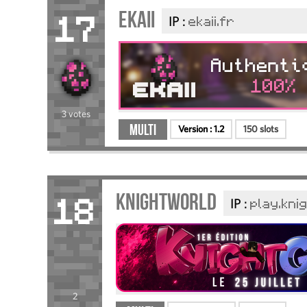
Ekaii
IP :
ekaii.fr
17
3 votes
Multi
Version :
1.2
150 slots
KnightWorld
IP :
play.kni
18
2