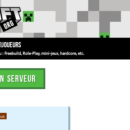
ijoueurs
 Freebuild, Role-Play, mini-jeux, hardcore, etc.
N SERVEUR
eux