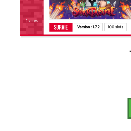
1 votes
Survie
Version :
1.7.2
100 slots