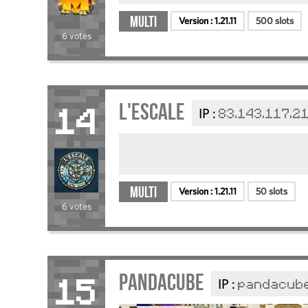
Multi
Version :
1.21.11
500 slots
6 votes
L'Escale
IP :
83.143.117.2
14
Multi
Version :
1.21.11
50 slots
6 votes
Pandacube
IP :
pandacube
15