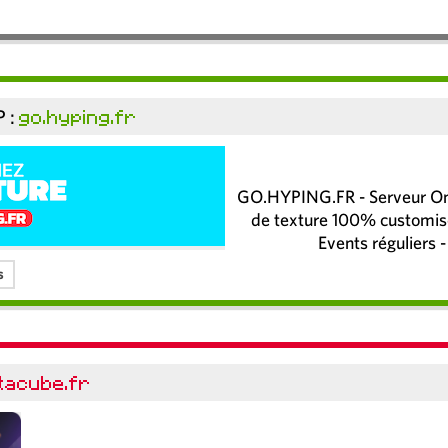
P :
go.hyping.fr
GO.HYPING.FR - Serveur One
de texture 100% customisé
Events réguliers -
s
tacube.fr