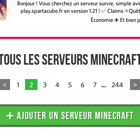
Bonjour ! Vous cherchez un serveur survie, simple a
play.spartacube.fr en version 1.21 ! ✅ Claims ⭐Quê
Économie ➕ Et bien p
Tous les serveurs Minecraf
<
1
2
3
4
5
6
7
244
>
...
➕ AJOUTER UN SERVEUR MINECRAFT