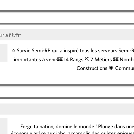
icraft.fr
⭐ Survie Semi-RP qui a inspiré tous les serveurs Se
importantes à venir🏰 14 Rangs ⛏️ 7 Métiers 🏰 Nombr
Constructions 💗 Commun
r
Forge ta nation, domine le monde ! Plonge dans une 
économie grâce aux jobs, accomplis des quêtes épiques 