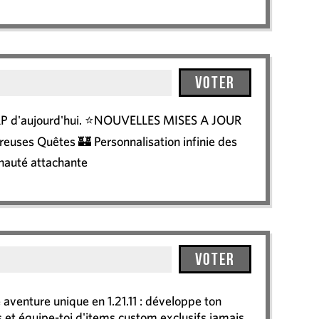
Voter
mi-RP d'aujourd'hui. ⭐NOUVELLES MISES A JOUR
euses Quêtes 🏰 Personnalisation infinie des
auté attachante
Voter
aventure unique en 1.21.11 : développe ton
et équipe-toi d'items custom exclusifs jamais