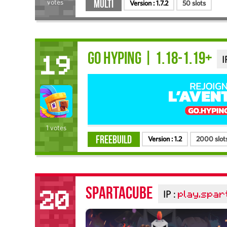
Multi
votes
Version :
1.7.2
50 slots
GO HYPING | 1.18-1.19+
I
19
1 votes
FreeBuild
Version :
1.2
2000 slot
SpartaCube
IP :
play.spar
20