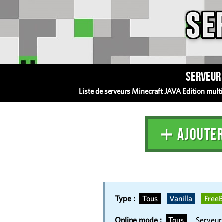
Serveur 
Liste de serveurs Minecraft JAVA Edition multij
➕ AJOUTE
Type :
Tous
Vanilla
FreeB
Online mode :
Tous
Serveu