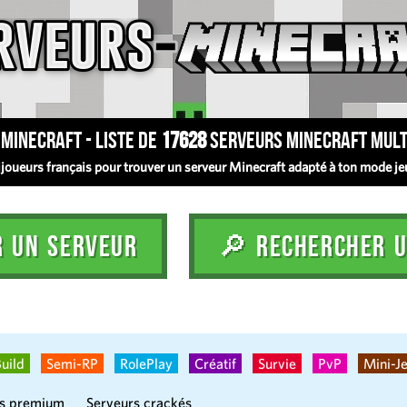
Minecraft - Liste de
17628
serveurs Minecraft mult
oueurs français pour trouver un serveur Minecraft adapté à ton mode jeu :
R UN SERVEUR
🔎 RECHERCHER U
uild
Semi-RP
RolePlay
Créatif
Survie
PvP
Mini-J
rs premium
Serveurs crackés