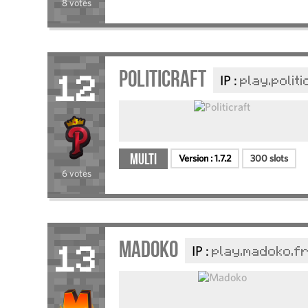
8 votes
Politicraft
IP :
play.polit
12
Multi
Version :
1.7.2
300 slots
6 votes
Madoko
IP :
play.madoko.f
13