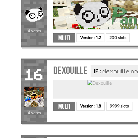
4 votes
Multi
Version :
1.2
200 slots
Dexouille
IP :
dexouille.o
16
Multi
Version :
1.8
9999 slots
4 votes