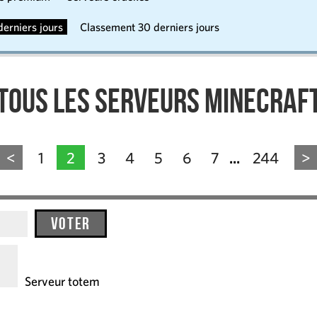
erniers jours
Classement 30 derniers jours
Tous les serveurs Minecraf
<
1
2
3
4
5
6
7
244
>
...
Voter
Serveur totem