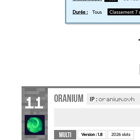
Durée :
Tous
Classement 7 d
Oranium
IP :
oranium.ovh
11
Multi
Version :
1.8
2026 slots