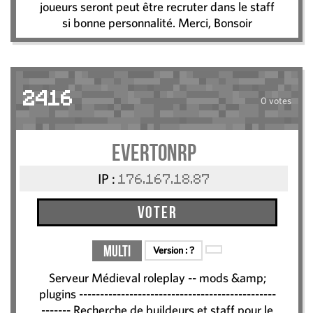
joueurs seront peut être recruter dans le staff
si bonne personnalité. Merci, Bonsoir
2416
0 votes
EvertonRP
IP :
176.167.18.87
Voter
Multi
Version :
?
Serveur Médieval roleplay -- mods &amp;
plugins -----------------------------------------------
------- Recherche de buildeurs et staff pour le