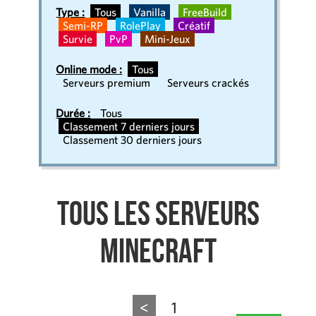
Type :
Tous
Vanilla
FreeBuild
Semi-RP
RolePlay
Créatif
Survie
PvP
Mini-Jeux
Online mode :
Tous
Serveurs premium
Serveurs crackés
Durée :
Tous
Classement 7 derniers jours
Classement 30 derniers jours
Tous les serveurs
Minecraft
<
1