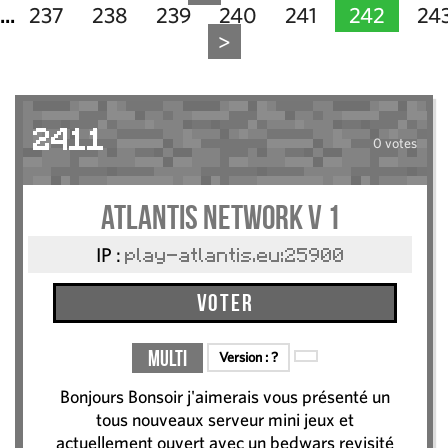
237
238
239
240
241
242
24
...
>
2411
0 votes
Atlantis Network V 1
IP :
play-atlantis.eu:25900
Voter
Multi
Version :
?
Bonjours Bonsoir j'aimerais vous présenté un
tous nouveaux serveur mini jeux et
actuellement ouvert avec un bedwars revisité