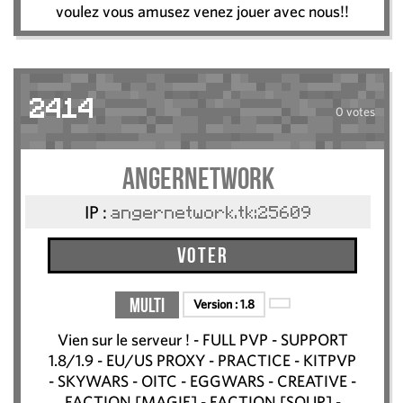
voulez vous amusez venez jouer avec nous!!
2414
0 votes
AngerNetwork
IP :
angernetwork.tk:25609
Voter
Multi
Version :
1.8
Vien sur le serveur ! - FULL PVP - SUPPORT
1.8/1.9 - EU/US PROXY - PRACTICE - KITPVP
- SKYWARS - OITC - EGGWARS - CREATIVE -
FACTION [MAGIE] - FACTION [SOUP] -