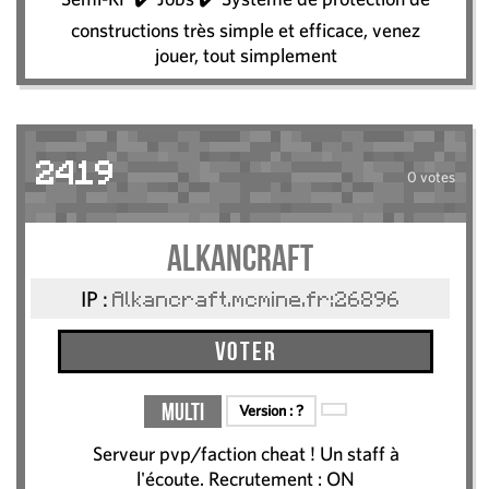
constructions très simple et efficace, venez
jouer, tout simplement
2419
0 votes
AlkanCraft
IP :
Alkancraft.mcmine.fr:26896
Voter
Multi
Version :
?
Serveur pvp/faction cheat ! Un staff à
l'écoute. Recrutement : ON