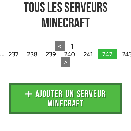
Tous les serveurs
Minecraft
<
1
237
238
239
240
241
242
24
...
>
➕ AJOUTER UN SERVEUR
MINECRAFT
Administration