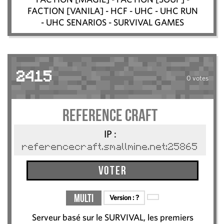
FACTION [VANILA] - HCF - UHC - UHC RUN
- UHC SENARIOS - SURVIVAL GAMES
2415
0 votes
Reference Craft
IP :
referencecraft.smallmine.net:25865
Voter
Multi
Version :
?
Serveur basé sur le SURVIVAL, les premiers