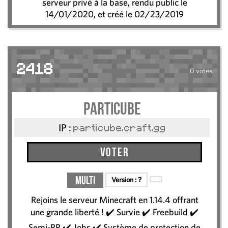
serveur privé à la base, rendu public le
14/01/2020, et créé le 02/23/2019
2418
0 votes
Particube
IP :
particube.craft.gg
Voter
Multi
Version :
?
Rejoins le serveur Minecraft en 1.14.4 offrant
une grande liberté ! ✔️ Survie ✔️ Freebuild ✔️
Semi-RP ✔️ Jobs ✔️ Système de protection de