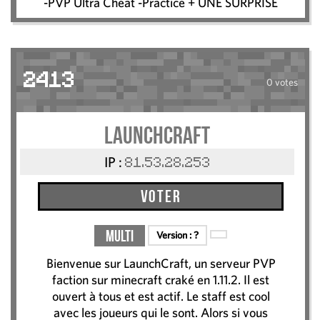
-PVP Ultra Cheat -Practice + UNE SURPRISE
2413
0 votes
LaunchCraft
IP :
81.53.28.253
Voter
Multi
Version :
?
Bienvenue sur LaunchCraft, un serveur PVP
faction sur minecraft craké en 1.11.2. Il est
ouvert à tous et est actif. Le staff est cool
avec les joueurs qui le sont. Alors si vous