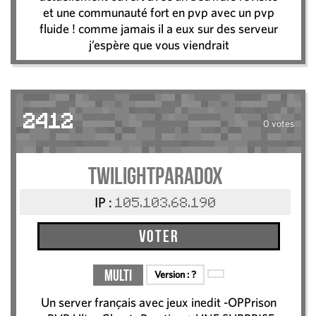
et une communauté fort en pvp avec un pvp
fluide ! comme jamais il a eux sur des serveur
j’espère que vous viendrait
2412
0 votes
TwilightParadox
IP :
105.103.68.190
Voter
Multi
Version :
?
Un server français avec jeux inedit -OPPrison