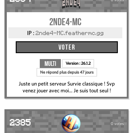
2nde4-MC
IP :
2nde4-MC.feathermc.gg
Voter
Multi
Version :
26.1.2
Ne répond plus depuis 47 jours
Juste un petit serveur Survie classique ! Svp
venez jouer avec moi... Je suis tout seul !
2385
0 votes