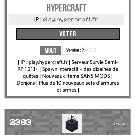
HyperCraft
IP :
play.hypercraft.fr
Voter
Multi
Version :
?
| IP : play.hypercraft.fr | Serveur Survie Semi-
RP 1.21.1+ | Spawn interactif – des dizaines de
quêtes | Nouveaux Items SANS MODS |
Donjons | Plus de 10 nouveaux sets d’armures
et armes |
2383
0 votes