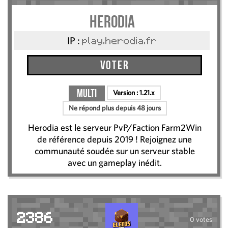
Herodia
IP :
play.herodia.fr
Voter
Multi
Version :
1.21.x
Ne répond plus depuis 48 jours
Herodia est le serveur PvP/Faction Farm2Win
de référence depuis 2019 ! Rejoignez une
communauté soudée sur un serveur stable
avec un gameplay inédit.
2386
0 votes