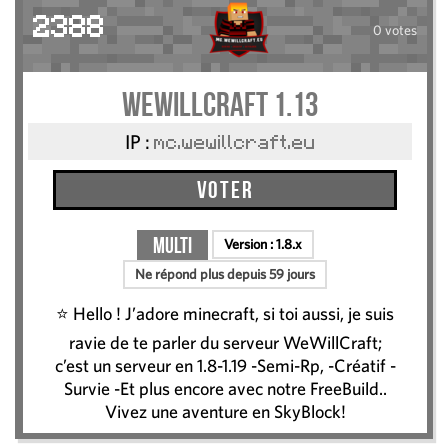
2388
0 votes
WeWillCraft 1.13
IP :
mc.wewillcraft.eu
Voter
Multi
Version :
1.8.x
Ne répond plus depuis 59 jours
⭐ Hello ! J’adore minecraft, si toi aussi, je suis
ravie de te parler du serveur WeWillCraft;
c’est un serveur en 1.8-1.19 -Semi-Rp, -Créatif -
Survie -Et plus encore avec notre FreeBuild..
Vivez une aventure en SkyBlock!