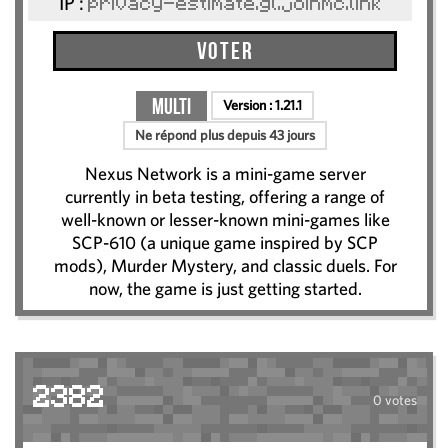
IP :
privacy-estimate.gl.joinmc.link
Voter
Multi
Version :
1.21.1
Ne répond plus depuis 43 jours
Nexus Network is a mini-game server
currently in beta testing, offering a range of
well-known or lesser-known mini-games like
SCP-610 (a unique game inspired by SCP
mods), Murder Mystery, and classic duels. For
now, the game is just getting started.
2382
0 votes