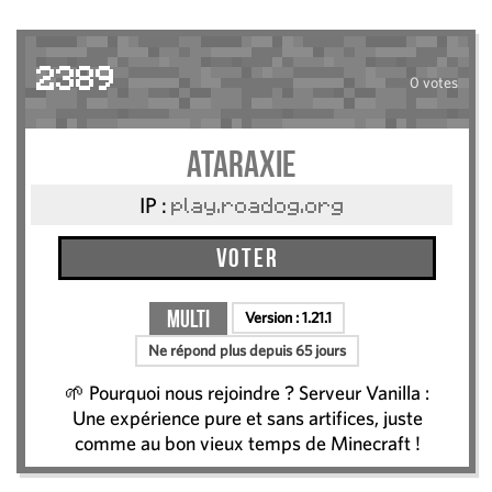
2389
0 votes
Ataraxie
IP :
play.roadog.org
Voter
Multi
Version :
1.21.1
Ne répond plus depuis 65 jours
🌱 Pourquoi nous rejoindre ? Serveur Vanilla :
Une expérience pure et sans artifices, juste
comme au bon vieux temps de Minecraft !