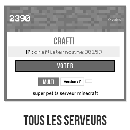
2390
0 votes
crafti
IP :
crafti.aternos.me:30159
Voter
Multi
Version :
?
super petits serveur minecraft
Tous les serveurs