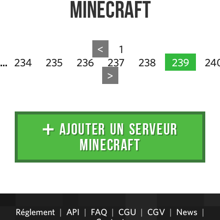
Minecraft
<
1
234
235
236
237
238
239
24
...
>
➕ AJOUTER UN SERVEUR
MINECRAFT
Administration
Réglement
|
API
|
FAQ
|
CGU
|
CGV
|
News
|