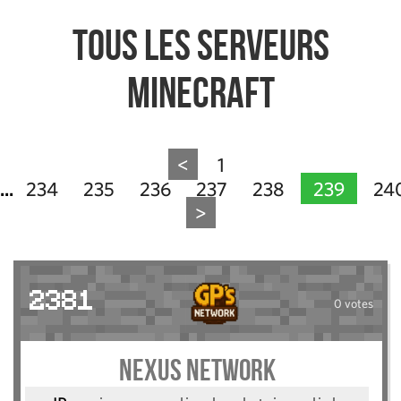
Tous les serveurs
Minecraft
<
1
234
235
236
237
238
239
24
...
>
2381
0 votes
Nexus Network