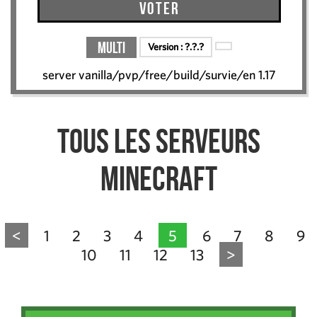
Voter
Multi
Version :
?.?.?
server vanilla/pvp/free/build/survie/en 1.17
Tous les serveurs
Minecraft
<
1
2
3
4
5
6
7
8
9
10
11
12
13
>