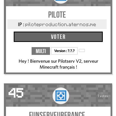
Pilote
IP :
piloteproduction.aternos.me
Voter
Multi
Version :
?.?.?
Hey ! Bienvenue sur Pilotserv V2, serveur
Minecraft français !
45
1 votes
funserveurfrance