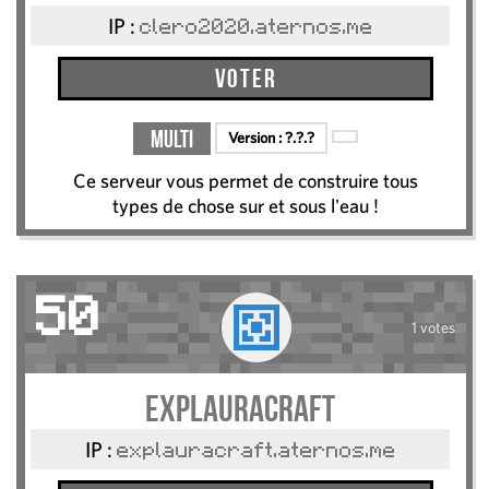
IP :
clero2020.aternos.me
Voter
Multi
Version :
?.?.?
Ce serveur vous permet de construire tous
types de chose sur et sous l'eau !
50
1 votes
Explauracraft
IP :
explauracraft.aternos.me