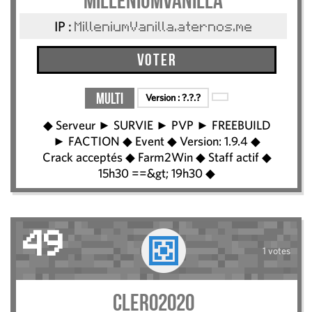
MilleniumVanilla
IP :
MilleniumVanilla.aternos.me
Voter
Multi
Version :
?.?.?
◆ Serveur ► SURVIE ► PVP ► FREEBUILD
► FACTION ◆ Event ◆ Version: 1.9.4 ◆
Crack acceptés ◆ Farm2Win ◆ Staff actif ◆
15h30 ==&gt; 19h30 ◆
49
1 votes
clero2020