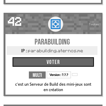
42
1 votes
ParaBuilding
IP :
parabuilding.aternos.me
Voter
Multi
Version :
?.?.?
c'est un Serveur de Build des mini-jeux sont
en création