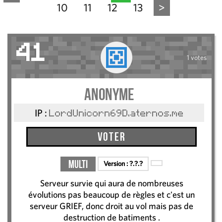
10
11
12
13
>
41
1 votes
Anonyme
IP :
LordUnicorn69D.aternos.me
Voter
Multi
Version :
?.?.?
Serveur survie qui aura de nombreuses
évolutions pas beaucoup de règles et c'est un
serveur GRIEF, donc droit au vol mais pas de
destruction de batiments .