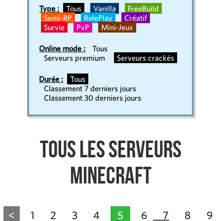
Type :
Tous
Vanilla
FreeBuild
Semi-RP
RolePlay
Créatif
Survie
PvP
Mini-Jeux
Online mode :
Tous
Serveurs premium
Serveurs crackés
Durée :
Tous
Classement 7 derniers jours
Classement 30 derniers jours
Tous les serveurs
Minecraft
<
1
2
3
4
5
6
7
8
9