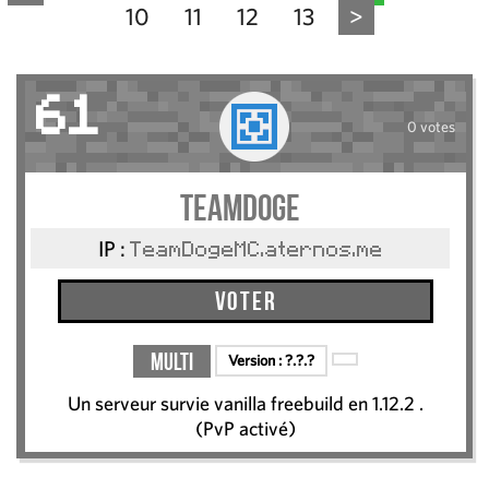
10
11
12
13
>
61
0 votes
TeamDoge
IP :
TeamDogeMC.aternos.me
Voter
Multi
Version :
?.?.?
Un serveur survie vanilla freebuild en 1.12.2 .
(PvP activé)