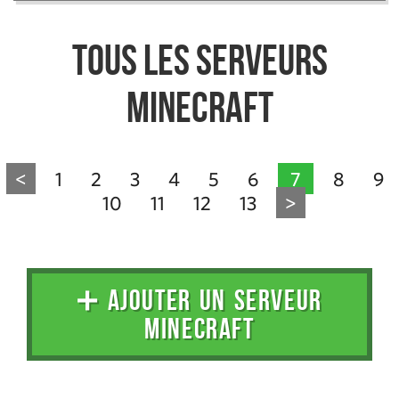
Tous les serveurs
Minecraft
<
1
2
3
4
5
6
7
8
9
10
11
12
13
>
➕ AJOUTER UN SERVEUR
MINECRAFT