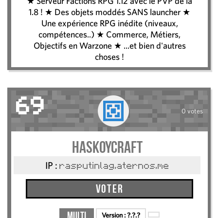
★ Serveur Factions RPG 1.12 avec le PVP de la
1.8 ! ★ Des objets moddés SANS launcher ★
Une expérience RPG inédite (niveaux,
compétences..) ★ Commerce, Métiers,
Objectifs en Warzone ★ ...et bien d'autres
choses !
69
0 votes
haskoycraft
IP :
rasputinlag.aternos.me
Voter
Multi
Version :
?.?.?