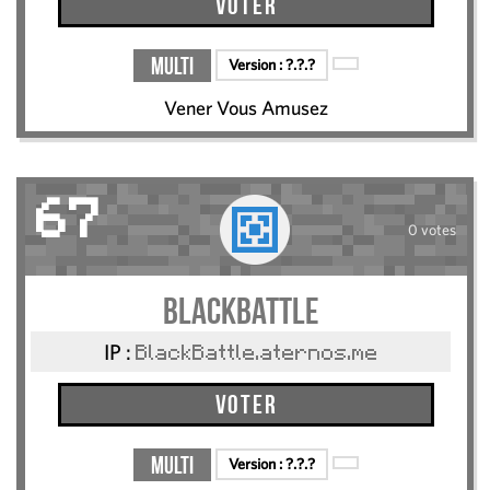
Voter
Multi
Version :
?.?.?
Vener Vous Amusez
67
0 votes
BlackBattle
IP :
BlackBattle.aternos.me
Voter
Multi
Version :
?.?.?