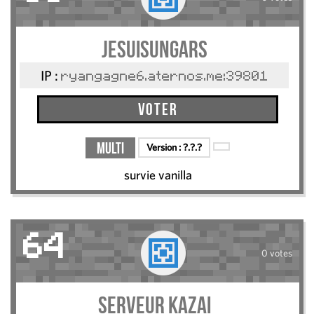
jesuisungars
IP :
ryangagne6.aternos.me:39801
Voter
Multi
Version :
?.?.?
survie vanilla
64
0 votes
serveur kazai