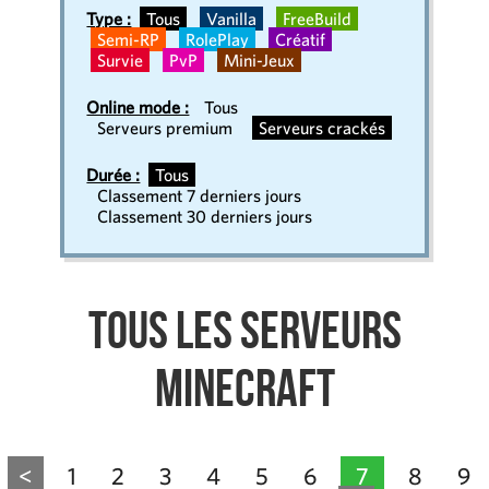
Type :
Tous
Vanilla
FreeBuild
Semi-RP
RolePlay
Créatif
Survie
PvP
Mini-Jeux
Online mode :
Tous
Serveurs premium
Serveurs crackés
Durée :
Tous
Classement 7 derniers jours
Classement 30 derniers jours
Tous les serveurs
Minecraft
<
1
2
3
4
5
6
7
8
9