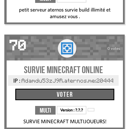
petit serveur aternos survie build illimité et
amusez vous .
70
0 votes
SURVIE MINECRAFT ONLINE
IP :
Adamdu53zJ9R.aternos.me:20444
Voter
Multi
Version :
?.?.?
SURVIE MINECRAFT MULTIJOUEURS!