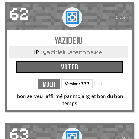
62
0 votes
yazideiu
IP :
yazideiu.aternos.me
Voter
Multi
Version :
?.?.?
bon serveur affirmé par mojang et bon du bon
temps
63
0 votes