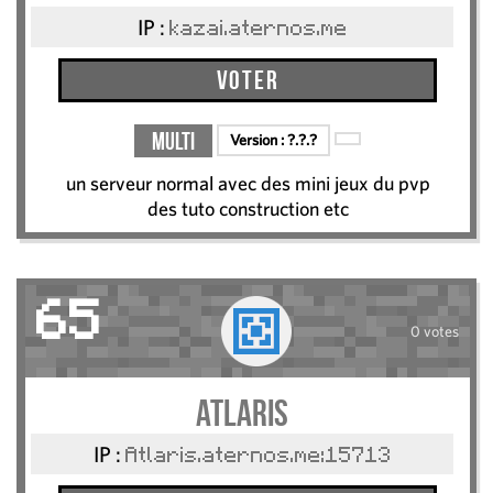
IP :
kazai.aternos.me
Voter
Multi
Version :
?.?.?
un serveur normal avec des mini jeux du pvp
des tuto construction etc
65
0 votes
Atlaris
IP :
Atlaris.aternos.me:15713