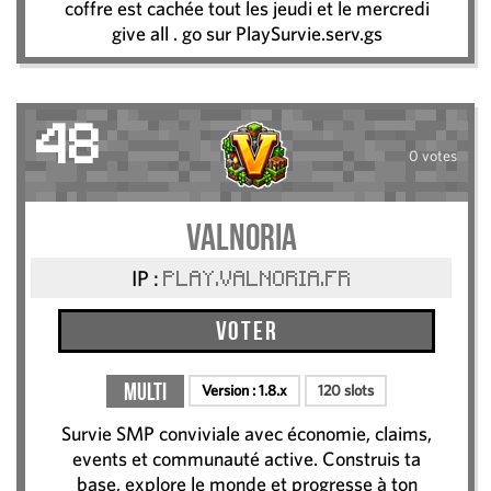
coffre est cachée tout les jeudi et le mercredi
give all . go sur PlaySurvie.serv.gs
48
0 votes
Valnoria
IP :
PLAY.VALNORIA.FR
Voter
Multi
Version :
1.8.x
120 slots
Survie SMP conviviale avec économie, claims,
events et communauté active. Construis ta
base, explore le monde et progresse à ton