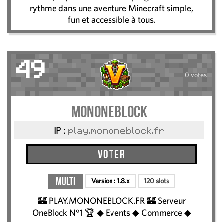
rythme dans une aventure Minecraft simple,
fun et accessible à tous.
49
0 votes
MonOneblock
IP :
play.mononeblock.fr
Voter
Multi
Version :
1.8.x
120 slots
🏰 PLAY.MONONEBLOCK.FR 🏰 Serveur
OneBlock N°1 🏆 ◆ Events ◆ Commerce ◆