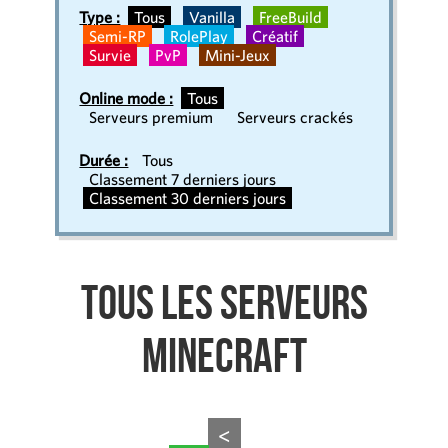
Type :
Tous
Vanilla
FreeBuild
Semi-RP
RolePlay
Créatif
Survie
PvP
Mini-Jeux
Online mode :
Tous
Serveurs premium
Serveurs crackés
Durée :
Tous
Classement 7 derniers jours
Classement 30 derniers jours
Tous les serveurs
Minecraft
<