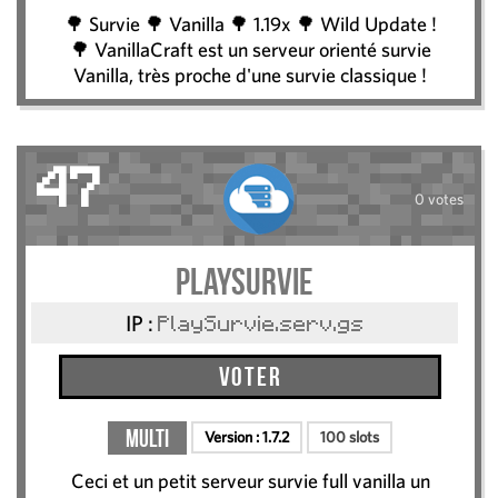
🌳 Survie 🌳 Vanilla 🌳 1.19x 🌳 Wild Update !
🌳 VanillaCraft est un serveur orienté survie
Vanilla, très proche d'une survie classique !
47
0 votes
PlaySurvie
IP :
PlaySurvie.serv.gs
Voter
Multi
Version :
1.7.2
100 slots
Ceci et un petit serveur survie full vanilla un