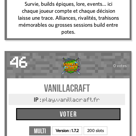
Survie, builds épiques, lore, events… ici
chaque joueur compte et chaque décision
laisse une trace. Alliances, rivalités, trahisons
mémorables ou grosses sessions build entre
potes.
46
0 votes
VanillaCraft
IP :
play.vanillacraft.fr
Voter
Multi
Version :
1.7.2
200 slots