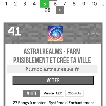
1
2
3
4
5
6
7
8
9
10
...
98
>
41
0 votes
AstralRealms - Farm
paisiblement et crée ta ville
IP :
smoo.astralrealms.fr
Voter
Multi
Version :
1.7.2
250 slots
23 Rangs à monter - Système d'Enchantement