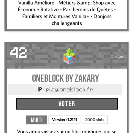
Vanilla Amélioré - Métiers &amp; Shop avec
Économie Rotative - Parchemins de Quêtes -
Familiers et Montures Vanilla+ - Donjons
challengeants
42
0 votes
Oneblock by Zakary
IP :
play.oneblock.fr
Voter
Multi
Version :
1.21.11
2000 slots
Vous apparaissez sur un bloc magique, qui se