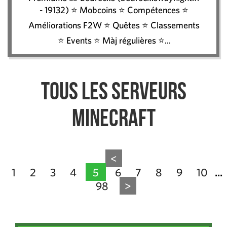
- 19132) ⭐ Mobcoins ⭐ Compétences ⭐
Améliorations F2W ⭐ Quêtes ⭐ Classements
⭐ Events ⭐ Màj régulières ⭐...
Tous les serveurs
Minecraft
<
1
2
3
4
5
6
7
8
9
10
...
98
>