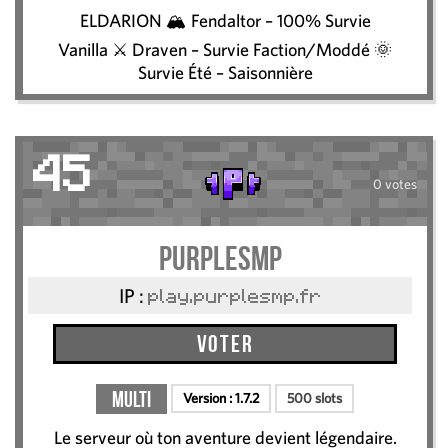
ELDARION 🏔️ Fendaltor – 100% Survie
Vanilla ⚔️ Draven – Survie Faction/Moddé 🌞
Survie Été – Saisonnière
45
0 votes
PurpleSMP
IP :
play.purplesmp.fr
Voter
Multi
Version :
1.7.2
500 slots
Le serveur où ton aventure devient légendaire.