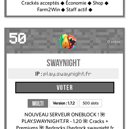
Crackés acceptés ◆ Économie ◆ Shop ◆
Farm2Win ◆ Staff actif ◆
50
0 votes
SwayNight
IP :
play.swaynight.fr
Voter
Multi
Version :
1.7.2
500 slots
NOUVEAU SERVEUR ONEBLOCK ! 🌺
PLAY.SWAYNIGHT.FR - 1.20 🌺 Cracks +
Premiums 🌺 Bedrocks (bedrock.swaynight.fr