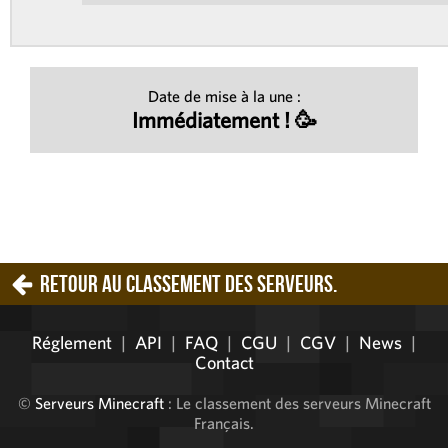
Date de mise à la une :
Immédiatement ! 🥳
Retour au classement des serveurs.
Réglement
|
API
|
FAQ
|
CGU
|
CGV
|
News
|
Contact
©
Serveurs Minecraft
: Le classement des serveurs Minecraft
Français.