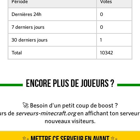
Période
Votes
Dernières 24h
0
7 derniers jours
0
30 derniers jours
1
Total
10342
Encore plus de joueurs ?
🚀 Besoin d'un petit coup de boost ?
eurs de
serveurs-minecraft.org
en affichant ton serveur 
nouveaux visiteurs.
✨ Mettre ce serveur en avant ✨