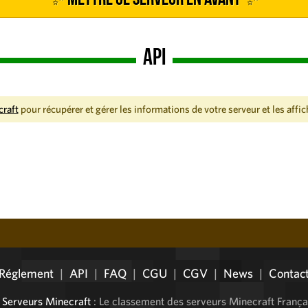
API
craft
pour récupérer et gérer les informations de votre serveur et les affic
Réglement
|
API
|
FAQ
|
CGU
|
CGV
|
News
|
Contac
©
Serveurs Minecraft
: Le classement des serveurs Minecraft França