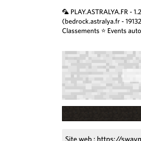
🦜 PLAY.ASTRALYA.FR - 1.20
(bedrock.astralya.fr - 19
Classements ⭐ Events autom
Site web :
https://swayn