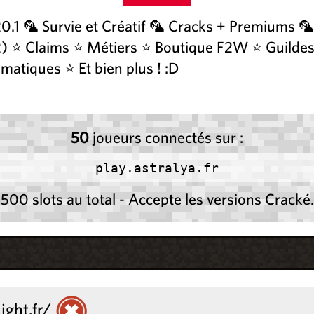
.1 🦜 Survie et Créatif 🦜 Cracks + Premiums 
132) ⭐ Claims ⭐ Métiers ⭐ Boutique F2W ⭐ Guild
atiques ⭐ Et bien plus ! :D
50
joueurs connectés sur :
play.astralya.fr
500 slots au total - Accepte les versions Cracké.
ight.fr/