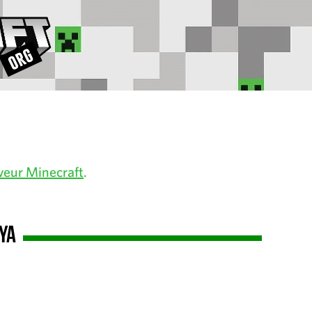
veur Minecraft
.
ya