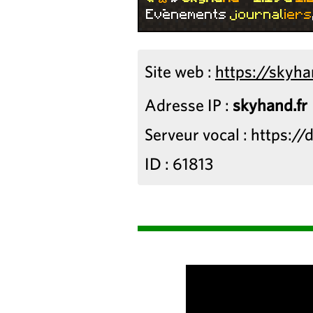
Evènements
j
o
u
r
n
a
l
i
e
r
s
Site web :
https://skyha
Adresse IP :
skyhand.fr
Serveur vocal : https://
ID : 61813