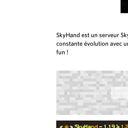
SkyHand est un serveur Sky
constante évolution avec u
fun !
«
🌼
»
S
k
y
H
a
n
d
-
1
.
1
9
à
1
.