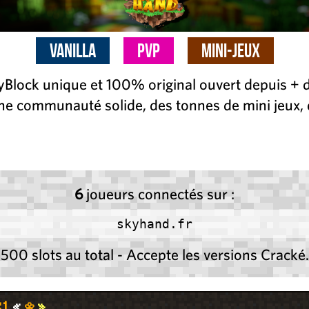
Vanilla
PvP
Mini-Jeux
Block unique et 100% original ouvert depuis + d
ne communauté solide, des tonnes de mini jeux,
6
joueurs connectés sur :
skyhand.fr
500 slots au total - Accepte les versions Cracké.
2
1
«
🌼
»