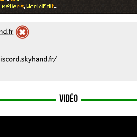
,
m
é
t
i
e
r
s
,
W
o
r
l
d
E
d
i
t
...
nd.fr
discord.skyhand.fr/
Vidéo