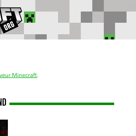
veur Minecraft
.
nd