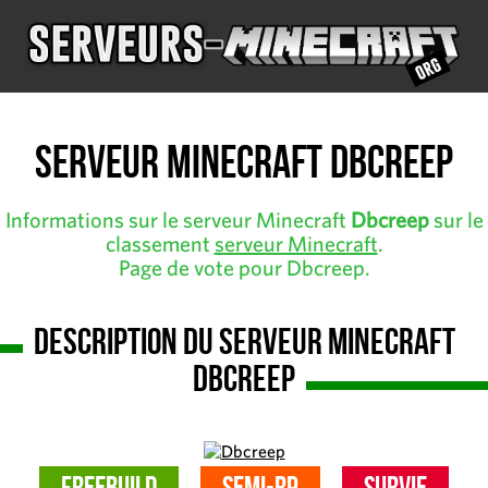
Serveur Minecraft Dbcreep
Informations sur le serveur Minecraft
Dbcreep
sur le
classement
serveur Minecraft
.
Page de vote pour Dbcreep.
Description du serveur Minecraft
Dbcreep
FreeBuild
Semi-RP
Survie