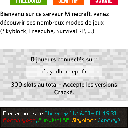
Bienvenu sur ce serveur Minecraft, venez
découvrir ses nombreux modes de jeux
(Skyblock, Freecube, Survival RP, ...)
0
joueurs connectés sur :
play.dbcreep.fr
300 slots au total - Accepte les versions
Cracké.
Bienvenue sur
Dbcreep [1.16.5] - [1.19.2]
Apocalypse
,
Survival RP
,
Skyblock
(proxy)