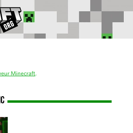
veur Minecraft
.
Mc