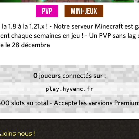
PvP
Mini-Jeux
a 1.8 à la 1.21.x ! - Notre serveur Minecraft est g
nt chaque semaines en jeu ! - Un PVP sans lag et 
re le 28 décembre
0
joueurs connectés sur :
play.hyvemc.fr
500 slots au total - Accepte les versions Premium
joins nous !