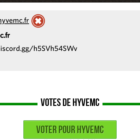
hyvemc.fr
c.fr
//discord.gg/h5SVh54SWv
Votes de HyveMc