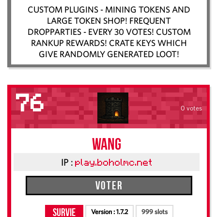
CUSTOM PLUGINS - MINING TOKENS AND
LARGE TOKEN SHOP! FREQUENT
DROPPARTIES - EVERY 30 VOTES! CUSTOM
RANKUP REWARDS! CRATE KEYS WHICH
GIVE RANDOMLY GENERATED LOOT!
76
0 votes
Wang
IP :
play.boholmc.net
Voter
Survie
Version :
1.7.2
999 slots