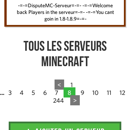
-=-=DisputeMC-Serveur=-=- -=-=Welcome
back Players in the serveur=-=- -=-=You cant
goin in 1.8-1.8.9=-=-
Tous les serveurs
Minecraft
<
1
3
4
5
6
7
8
9
10
11
12
...
244
>