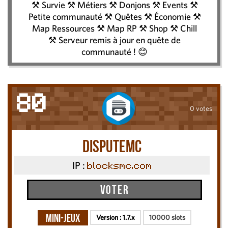
⚒ Survie ⚒ Métiers ⚒ Donjons ⚒ Events ⚒
Petite communauté ⚒ Quêtes ⚒ Économie ⚒
Map Ressources ⚒ Map RP ⚒ Shop ⚒ Chill
⚒ Serveur remis à jour en quête de
communauté ! 😊
80
0 votes
DisputeMC
IP :
blocksmc.com
Voter
Mini-Jeux
Version :
1.7.x
10000 slots