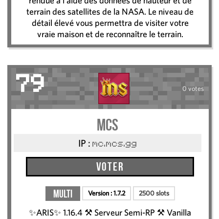
rendue à l'aide des données de hauteur et de
terrain des satellites de la NASA. Le niveau de
détail élevé vous permettra de visiter votre
vraie maison et de reconnaître le terrain.
79
0 votes
mcs
IP :
mc.mcs.gg
Voter
Multi
Version :
1.7.2
2500 slots
✨ARIS✨ 1.16.4 ⚒ Serveur Semi-RP ⚒ Vanilla