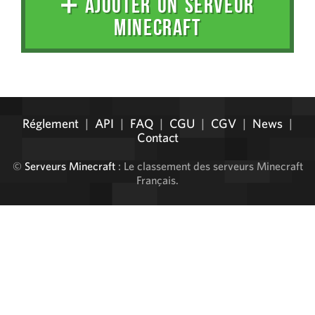
➕ AJOUTER UN SERVEUR
MINECRAFT
Administration
Réglement
|
API
|
FAQ
|
CGU
|
CGV
|
News
|
Contact
©
Serveurs Minecraft
: Le classement des serveurs Minecraft
Français.