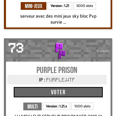
Mini-Jeux
Version :
1.21
5000 slots
serveur avec des mini jeux sky bloc Pvp
survie ...
73
0 votes
PURPLE PRISON
IP :
PURPLE.WTF
Voter
Multi
Version :
1.21.x
1000 slots