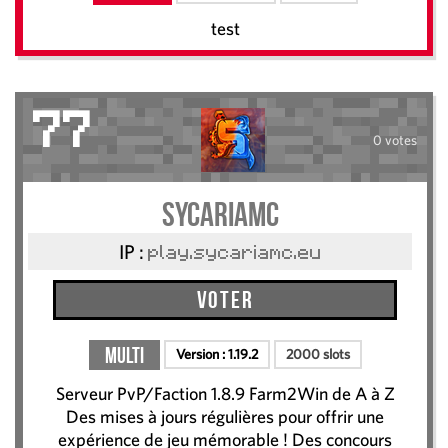
test
77
0 votes
SycariaMC
IP :
play.sycariamc.eu
Voter
Multi
Version :
1.19.2
2000 slots
Serveur PvP/Faction 1.8.9 Farm2Win de A à Z
Des mises à jours régulières pour offrir une
expérience de jeu mémorable ! Des concours