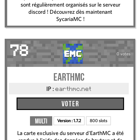
sont régulièrement organisés sur le serveur
discord ! Découvrez dès maintenant
SycariaMC !
78
0 votes
EarthMC
IP :
earthmc.net
Voter
Multi
Version :
1.7.2
800 slots
La carte exclusive du serveur d'EarthMC a été