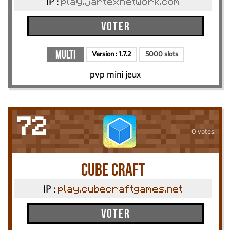
IP :
play.jartexnetwork.com
Voter
Multi
Version :
1.7.2
5000 slots
pvp mini jeux
72
0 votes
cube craft
IP :
play.cubecraftgames.net
Voter