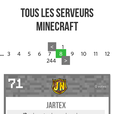
Tous les serveurs
Minecraft
<
1
3
4
5
6
7
8
9
10
11
12
...
244
>
71
0 votes
jartex