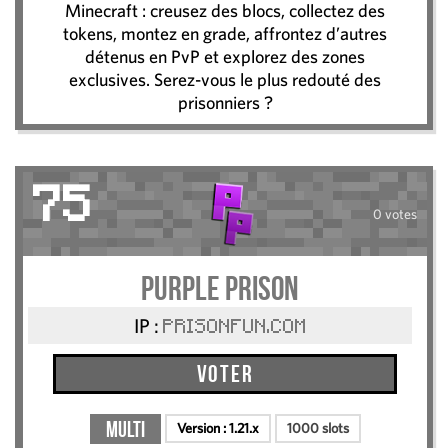
Minecraft : creusez des blocs, collectez des
tokens, montez en grade, affrontez d’autres
détenus en PvP et explorez des zones
exclusives. Serez-vous le plus redouté des
prisonniers ?
75
0 votes
PURPLE PRISON
IP :
PRISONFUN.COM
Voter
Multi
Version :
1.21.x
1000 slots