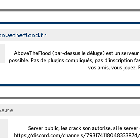
bovetheflood.fr
AboveTheFlood (par-dessus le déluge) est un serveur v
possible. Pas de plugins compliqués, pas d'inscription f
vos amis, vous jouez. R
os.me
Server public, les crack son autorise, si le server
https://discord.com/channels/793174118048333874/