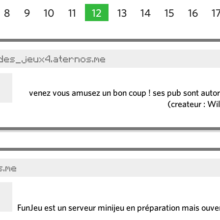
8
9
10
11
12
13
14
15
16
1
des_jeux4.aternos.me
venez vous amusez un bon coup ! ses pub sont autori
(createur : Wi
s.me
FunJeu est un serveur minijeu en préparation mais ouver