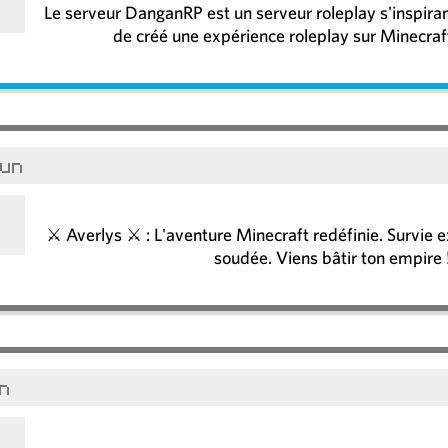
Le serveur DanganRP est un serveur roleplay s'inspira
de créé une expérience roleplay sur Minecraft
fun
⚔️ Averlys ⚔️ : L'aventure Minecraft redéfinie. Surv
soudée. Viens bâtir ton empire
un