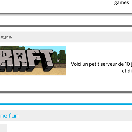
games
s.me
Voici un petit serveur de 10
et d
ine.fun