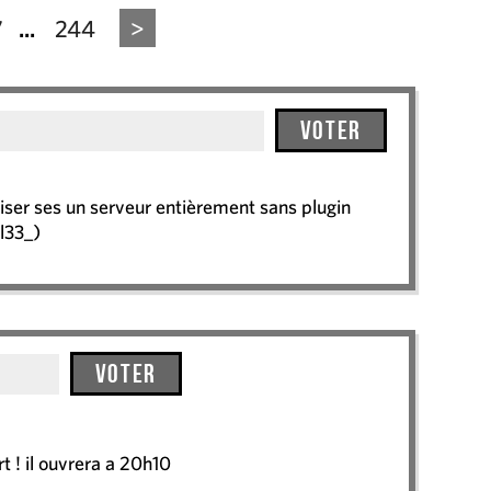
7
244
>
...
Voter
ser ses un serveur entièrement sans plugin
ll33_)
Voter
t ! il ouvrera a 20h10