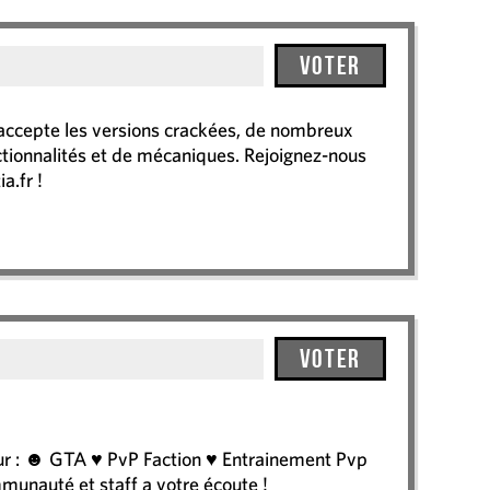
Voter
 accepte les versions crackées, de nombreux
nctionnalités et de mécaniques. Rejoignez-nous
a.fr !
Voter
r : ☻ GTA ♥ PvP Faction ♥ Entrainement Pvp
unauté et staff a votre écoute !