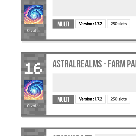
Multi
Version :
1.7.2
250 slots
0 votes
AstralRealms - Farm pai
16
Multi
Version :
1.7.2
250 slots
0 votes