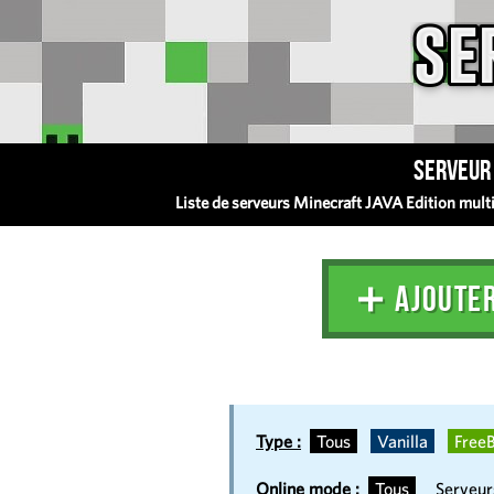
Serveur 
Liste de serveurs Minecraft JAVA Edition multij
➕ AJOUTE
Type :
Tous
Vanilla
FreeB
Online mode :
Tous
Serveu