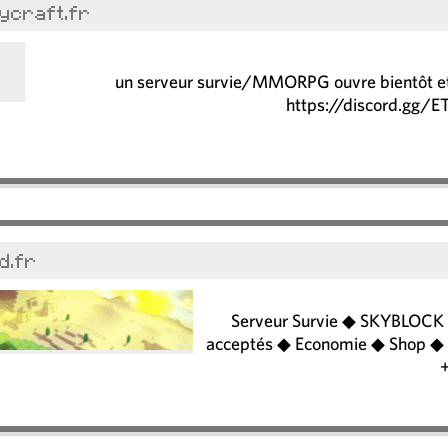
ycraft.fr
un serveur survie/MMORPG ouvre bientôt et
https://discord.gg
d.fr
Serveur Survie ◆ SKYBLOCK
acceptés ◆ Economie ◆ Shop ◆ 