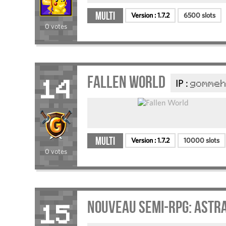
Multi
Version :
1.7.2
6500 slots
0 votes
Fallen World
IP :
gommeh
14
Multi
Version :
1.7.2
10000 slots
0 votes
Nouveau Semi-RPG: Astr
15