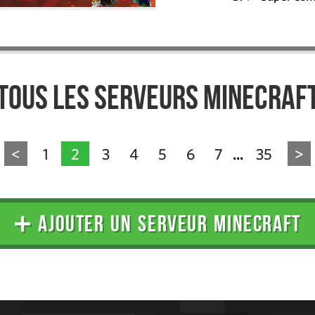
Tous les serveurs Minecraf
<
1
2
3
4
5
6
7
35
>
...
➕ AJOUTER UN SERVEUR MINECRAFT