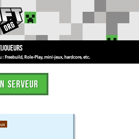
ijoueurs
 Freebuild, Role-Play, mini-jeux, hardcore, etc.
N SERVEUR
eux