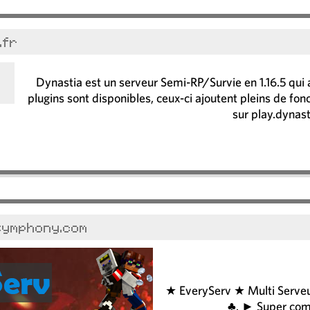
.fr
Dynastia est un serveur Semi-RP/Survie en 1.16.5 qui
plugins sont disponibles, ceux-ci ajoutent pleins de fo
sur play.dynasti
symphony.com
★ EveryServ ★ Multi Serveu
♣. ► Super comm