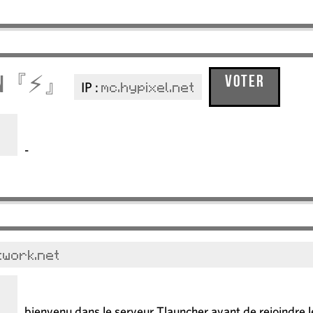
mon『⚡』
Voter
IP :
mc.hypixel.net
-
twork.net
bienvenu dans le serveur Tlauncher avant de rejoindre 