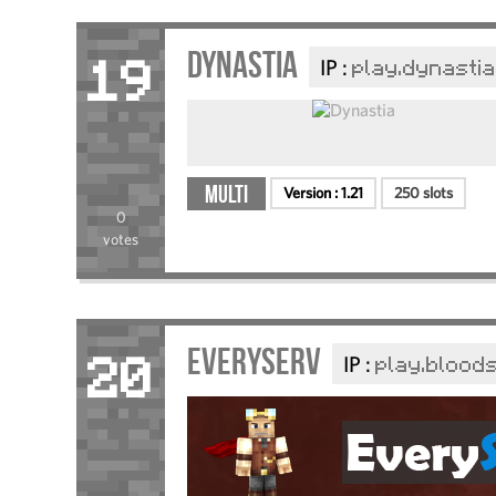
Dynastia
IP :
play.dynastia
19
Multi
Version :
1.21
250 slots
0
votes
EveryServ
IP :
play.blood
20