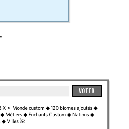
t
Voter
1.18.X ➣ Monde custom ◆ 120 biomes ajoutés ◆
e ◆ Métiers ◆ Enchants Custom ◆ Nations ◆
 ◆ Villes 🌺