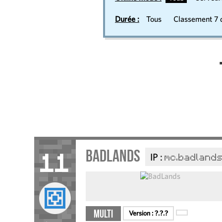
Durée :
Tous
Classement 7 d
BadLands
IP :
mc.badlands
11
Multi
Version :
?.?.?