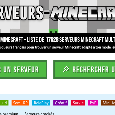
Minecraft - Liste de
17628
serveurs Minecraft mult
oueurs français pour trouver un serveur Minecraft adapté à ton mode jeu :
R UN SERVEUR
🔎 RECHERCHER U
uild
Semi-RP
RolePlay
Créatif
Survie
PvP
Mini-J
rs premium
Serveurs crackés