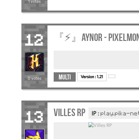
1 votes
『⚡』Aynor - Pixel
12
Multi
Version :
1.21
0 votes
Villes RP
IP :
play.pika-ne
13