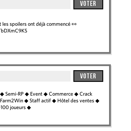
Voter
 les spoilers ont déjà commencé 👀
/ETbDXmC9KS
Voter
 ◆ Semi-RP ◆ Event ◆ Commerce ◆ Crack
Farm2Win ◆ Staff actif ◆ Hôtel des ventes ◆
+100 joueurs ◆