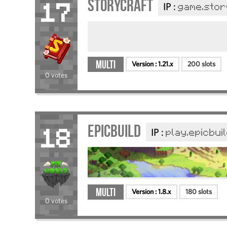
Storycraft
IP :
game.stor
17
Multi
Version :
1.21.x
200 slots
0 votes
EpicBuild
IP :
play.epicbuil
18
Multi
Version :
1.8.x
180 slots
0 votes