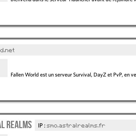
d.net
Fallen World est un serveur Survival, DayZ et PvP, en ve
al Realms
IP :
smo.astralrealms.fr