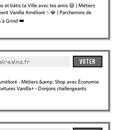
et bâtis ta Ville avec tes amis 😃 | Métiers
ment Vanilla Amélioré ✨💎 | Parchemins de
 à Grind 👑
Voter
alrealms.fr
Amélioré - Métiers &amp; Shop avec Économie
ontures Vanilla+ - Donjons challengeants