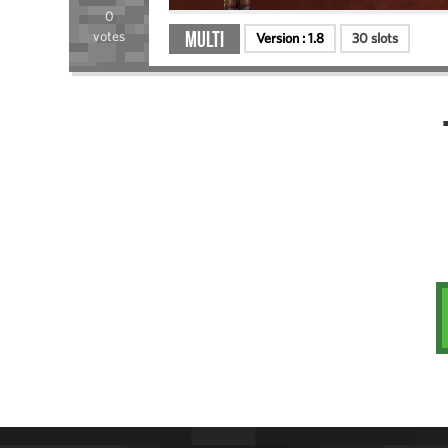
0
Multi
votes
Version :
1.8
30 slots
Administration