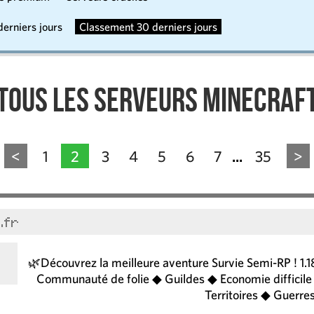
erniers jours
Classement 30 derniers jours
Tous les serveurs Minecraf
<
1
2
3
4
5
6
7
35
>
...
.fr
🌿Découvrez la meilleure aventure Survie Semi-RP ! 
Communauté de folie ◆ Guildes ◆ Economie difficil
Territoires ◆ Guerres