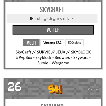
SkyCraft
IP :
play.skycraft.fr
Voter
Multi
Version :
1.7.2
500 slots
SkyCraft // SURVIE // JEUX // SKYBLOCK
#PvpBox - Skyblock - Bedwars - Skywars -
Survie - Wargame
26
0 votes