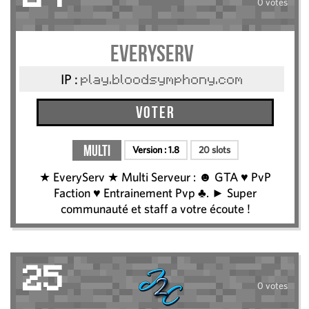
0 votes
EveryServ
IP :
play.bloodsymphony.com
Voter
Multi
Version :
1.8
20 slots
★ EveryServ ★ Multi Serveur : ☻ GTA ♥ PvP
Faction ♥ Entrainement Pvp ♣. ► Super
communauté et staff a votre écoute !
25
0 votes