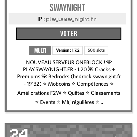
SwayNight
IP :
play.swaynight.fr
Voter
Multi
Version :
1.7.2
500 slots
NOUVEAU SERVEUR ONEBLOCK ! 🌺
PLAY.SWAYNIGHT.FR - 1.20 🌺 Cracks +
Premiums 🌺 Bedrocks (bedrock.swaynight.fr
- 19132) ⭐ Mobcoins ⭐ Compétences ⭐
Améliorations F2W ⭐ Quêtes ⭐ Classements
⭐ Events ⭐ Màj régulières ⭐...
24