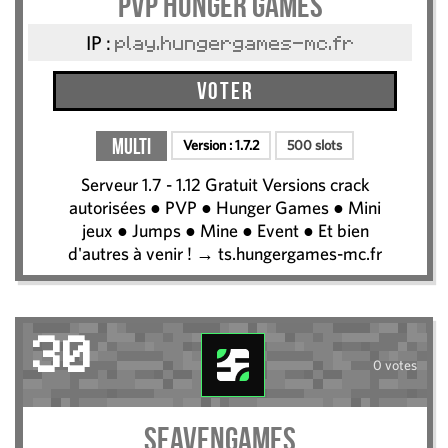
PVP Hunger Games
IP :
play.hungergames-mc.fr
Voter
Multi
Version :
1.7.2
500 slots
Serveur 1.7 - 1.12 Gratuit Versions crack
autorisées ● PVP ● Hunger Games ● Mini
jeux ● Jumps ● Mine ● Event ● Et bien
d'autres à venir ! → ts.hungergames-mc.fr
30
0 votes
SeavenGames