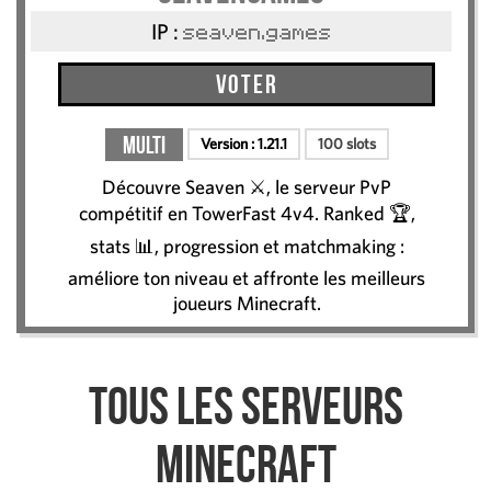
IP :
seaven.games
Voter
Multi
Version :
1.21.1
100 slots
Découvre Seaven ⚔️, le serveur PvP
compétitif en TowerFast 4v4. Ranked 🏆,
stats 📊, progression et matchmaking :
améliore ton niveau et affronte les meilleurs
joueurs Minecraft.
Tous les serveurs
Minecraft