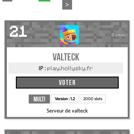
>
21
0 votes
valteck
IP :
play.hollysky.fr
Voter
Multi
Version :
1.2
2000 slots
Serveur de valteck