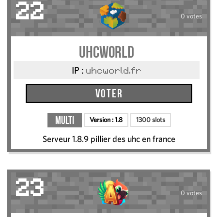
22
0 votes
UHCWorld
IP :
uhcworld.fr
Voter
Multi
Version :
1.8
1300 slots
Serveur 1.8.9 pillier des uhc en france
23
0 votes