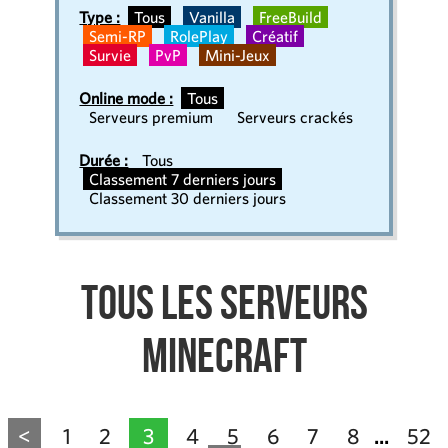
Type :
Tous
Vanilla
FreeBuild
Semi-RP
RolePlay
Créatif
Survie
PvP
Mini-Jeux
Online mode :
Tous
Serveurs premium
Serveurs crackés
Durée :
Tous
Classement 7 derniers jours
Classement 30 derniers jours
Tous les serveurs
Minecraft
<
1
2
3
4
5
6
7
8
52
...