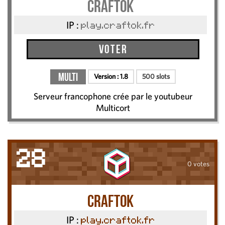
CRAFTOK
IP :
play.craftok.fr
Voter
Multi
Version :
1.8
500 slots
Serveur francophone crée par le youtubeur
Multicort
28
0 votes
Craftok
IP :
play.craftok.fr