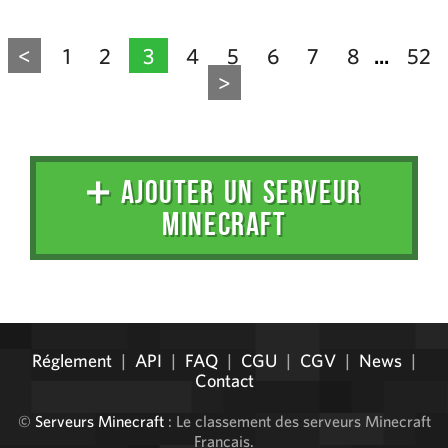
<
1
2
3
4
5
6
7
8
52
...
>
➕ AJOUTER UN SERVEUR
MINECRAFT
Administration
Réglement
|
API
|
FAQ
|
CGU
|
CGV
|
News
|
Contact
©
Serveurs Minecraft
: Le classement des serveurs Minecraft
Français.