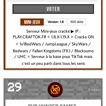
Voter
Mini-Jeux
Version :
1.8
500 slots
Serveur Mini-jeux cracké ▶ IP :
PLAY.CRAFTOK.FR ⭐ 1.8.X-1.19.X ⭐ Cracks ON
⭐ 1v1BedWars / JumpLeague / SkyWars /
Bedwars / Fallen Kingdoms (FK) / Blocksumo
/ UHC ⭐ Serveur à la base pour TikTok mais
c'est un peu parti dans tous les sens
29
0 votes