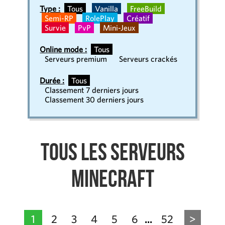
Type :
Tous
Vanilla
FreeBuild
Semi-RP
RolePlay
Créatif
Survie
PvP
Mini-Jeux
Online mode :
Tous
Serveurs premium
Serveurs crackés
Durée :
Tous
Classement 7 derniers jours
Classement 30 derniers jours
Tous les serveurs
Minecraft
1
2
3
4
5
6
52
>
...