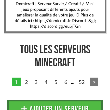
Domicraft | Serveur Survie / Créatif / Mini-
jeux​ proposant différents ajouts pour
améliorer la qualité de votre jeu :D Plus de
détails ici : https://domicraft.fr Discord -&gt;
https://discord.gg/eu5jTGn
Tous les serveurs
Minecraft
1
2
3
4
5
6
52
>
...
➕ AJOUTER UN SERVEUR