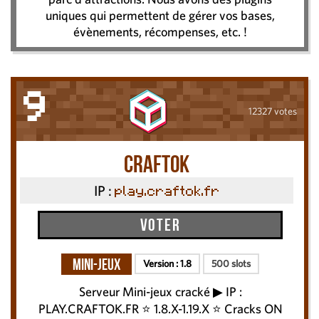
uniques qui permettent de gérer vos bases,
évènements, récompenses, etc. !
9
12327 votes
Craftok
IP :
play.craftok.fr
Voter
Mini-Jeux
Version :
1.8
500 slots
Serveur Mini-jeux cracké ▶ IP :
PLAY.CRAFTOK.FR ⭐ 1.8.X-1.19.X ⭐ Cracks ON