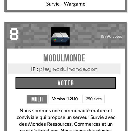
Survie - Wargame
8
18990 votes
ModulMonde
IP :
play.modulmonde.com
Voter
Multi
Version :
1.21.10
250 slots
Nous sommes une communauté mature et
conviviale qui propose un serveur Survie avec
des Mondes Ressources, Commerces et un
parc d'attractions. Nous avons des plugins