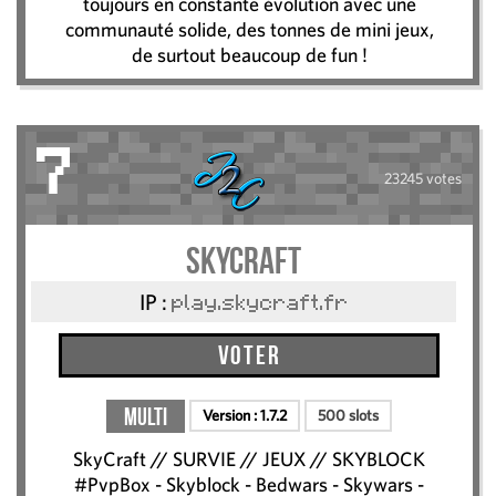
toujours en constante évolution avec une
communauté solide, des tonnes de mini jeux,
de surtout beaucoup de fun !
7
23245 votes
SkyCraft
IP :
play.skycraft.fr
Voter
Multi
Version :
1.7.2
500 slots
SkyCraft // SURVIE // JEUX // SKYBLOCK
#PvpBox - Skyblock - Bedwars - Skywars -