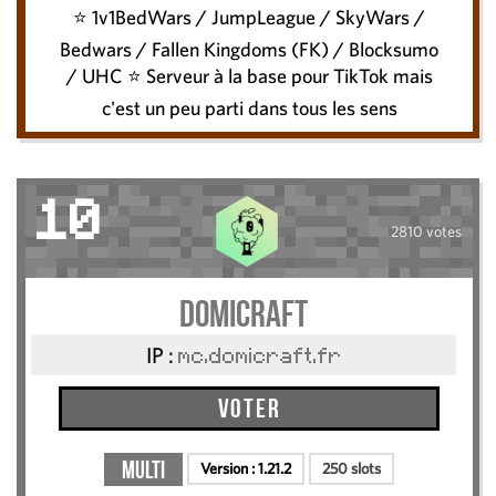
⭐ 1v1BedWars / JumpLeague / SkyWars /
Bedwars / Fallen Kingdoms (FK) / Blocksumo
/ UHC ⭐ Serveur à la base pour TikTok mais
c'est un peu parti dans tous les sens
10
2810 votes
DomiCraft
IP :
mc.domicraft.fr
Voter
Multi
Version :
1.21.2
250 slots