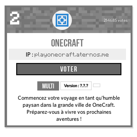
2
214685 votes
OneCraft
IP :
playonecraft.aternos.me
Voter
Multi
Version :
?.?.?
Commencez votre voyage en tant qu'humble
paysan dans la grande ville de OneCraft.
Préparez-vous à vivre vos prochaines
aventures !