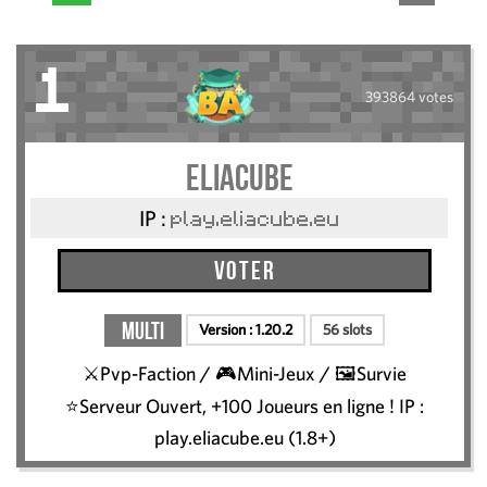
1
393864 votes
Eliacube
IP :
play.eliacube.eu
Voter
Multi
Version :
1.20.2
56 slots
⚔️Pvp-Faction / 🎮Mini-Jeux / 🖼️Survie
⭐Serveur Ouvert, +100 Joueurs en ligne ! IP :
play.eliacube.eu (1.8+)