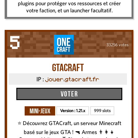
plugins pour protéger vos ressources et créer
votre faction, et un launcher facultatif.
5
33256 votes
GTACraft
IP :
jouer.gtacraft.fr
Voter
Mini-Jeux
Version :
1.21.x
999 slots
⭐️ Découvrez GTACraft, un serveur Minecraft
basé sur le jeux GTA ! 🔫 Armes 👨‍👩‍👧