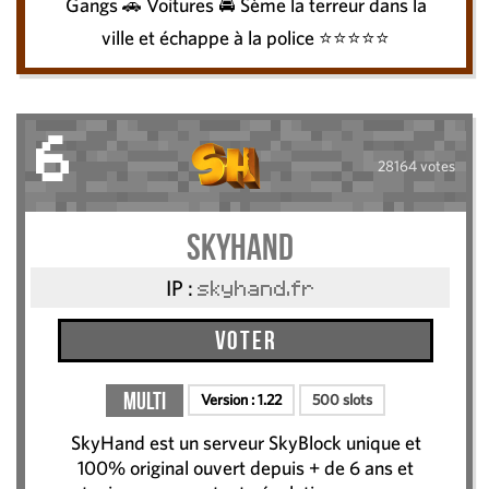
Gangs 🚗 Voitures 🚔 Sème la terreur dans la
ville et échappe à la police ⭐️⭐️⭐️⭐️⭐️
6
28164 votes
SkyHand
IP :
skyhand.fr
Voter
Multi
Version :
1.22
500 slots
SkyHand est un serveur SkyBlock unique et
100% original ouvert depuis + de 6 ans et